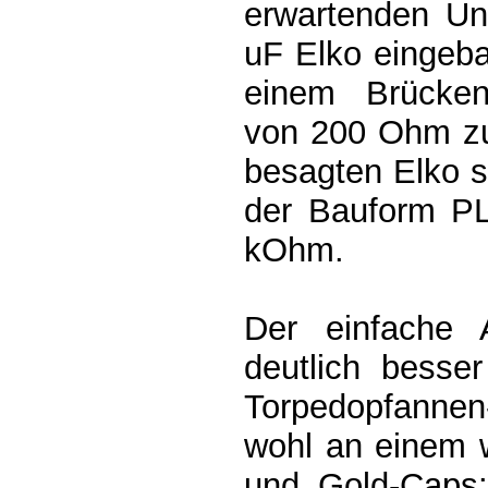
erwartenden Un
uF Elko eingeba
einem Brückeng
von 200 Ohm zu
besagten Elko s
der Bauform PL
kOhm.
Der einfache A
deutlich besser
Torpedopfannen
wohl an einem 
und Gold-Caps: